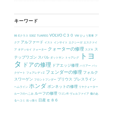
キーワード
VOLVO C３０
86
Eクラス
S30Z
TUAREG
VW
ひょう害車
ア
アルファード
クア
イスト
インサイト
エクシーガ
エスクァイ
クォーターの修理
ス
ア
オデッセイ
クォーター
スズキ
トヨ
テップワゴン
スバル
ダットサン
トゥアレグ
タ
ドアの修理
ドアエッジ修理
ハリアー
バッ
フェンダーの修理
フォルク
クゲート
フェアレディZ
スワーゲン
プリウス
プレスライン
フロントフンダー
ホンダ
ボンネットの修理
ヘムライン
リヤクォーター
ルーフの修理
ルーフのへこみ
ワゴンR
ヴェルファイア
傷のあ
日産
８６
るヘコミ
出っ張り
雹