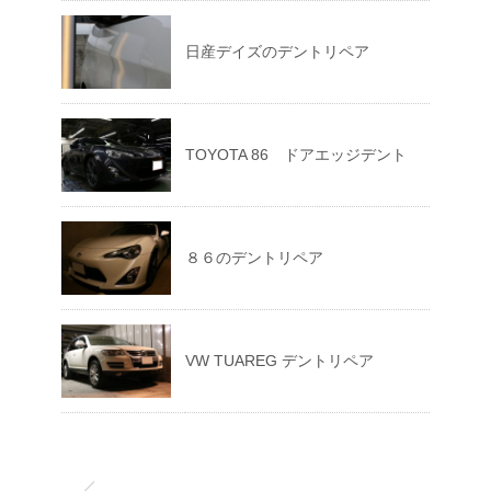
開
新
開
き
し
き
ま
い
ま
す
ウ
す
日産デイズのデントリペア
)
ィ
)
ン
ド
ウ
で
開
き
ま
TOYOTA 86 ドアエッジデント
す
)
８６のデントリペア
VW TUAREG デントリペア