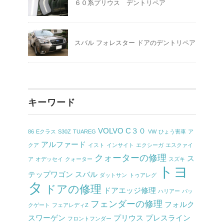
６０系プリウス デントリペア
スバル フォレスター ドアのデントリペア
キーワード
VOLVO C３０
86
Eクラス
S30Z
TUAREG
VW
ひょう害車
ア
アルファード
クア
イスト
インサイト
エクシーガ
エスクァイ
クォーターの修理
ス
ア
オデッセイ
クォーター
スズキ
トヨ
テップワゴン
スバル
ダットサン
トゥアレグ
タ
ドアの修理
ドアエッジ修理
ハリアー
バッ
フェンダーの修理
フォルク
クゲート
フェアレディZ
スワーゲン
プリウス
プレスライン
フロントフンダー