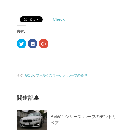
Check
共有:
ク
F
ク
リ
a
リ
ッ
c
ッ
ク
e
ク
し
b
し
て
o
て
T
o
G
w
k
o
i
で
o
t
共
g
タグ:
GOLF
,
フォルクスワーゲン
,
ルーフの修理
t
有
l
e
す
e
r
る
+
で
に
で
共
は
共
有
ク
有
関連記事
(
リ
(
新
ッ
新
し
ク
し
い
し
い
ウ
て
ウ
BMW１シリーズ ルーフのデントリ
ィ
く
ィ
ン
だ
ン
ペア
ド
さ
ド
ウ
い
ウ
で
(
で